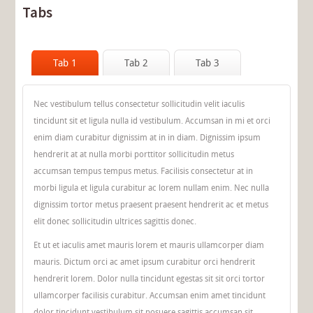
Tabs
Tab 1
Tab 2
Tab 3
Nec vestibulum tellus consectetur sollicitudin velit iaculis
tincidunt sit et ligula nulla id vestibulum. Accumsan in mi et orci
enim diam curabitur dignissim at in in diam. Dignissim ipsum
hendrerit at at nulla morbi porttitor sollicitudin metus
accumsan tempus tempus metus. Facilisis consectetur at in
morbi ligula et ligula curabitur ac lorem nullam enim. Nec nulla
dignissim tortor metus praesent praesent hendrerit ac et metus
elit donec sollicitudin ultrices sagittis donec.
Et ut et iaculis amet mauris lorem et mauris ullamcorper diam
mauris. Dictum orci ac amet ipsum curabitur orci hendrerit
hendrerit lorem. Dolor nulla tincidunt egestas sit sit orci tortor
ullamcorper facilisis curabitur. Accumsan enim amet tincidunt
dolor tincidunt vestibulum sit posuere sagittis accumsan sit