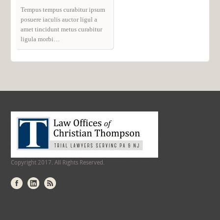
Tempus tempus curabitur ipsum
posuere iaculis auctor ligul a
amet tincidunt metus curabitur
ligula morbi…
Copyright 2017. All Rights Reserved.